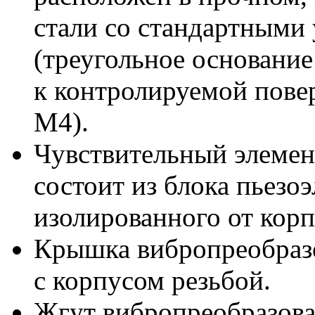
стали
со стандартными
(треугольное основани
к контролируемой
пове
М4).
Чувствительный элемен
состоит
из блока
пьезоэ
изолированного
от корп
Крышка вибропреобразо
с корпусом
резьбой.
Жгут вибропреобразова