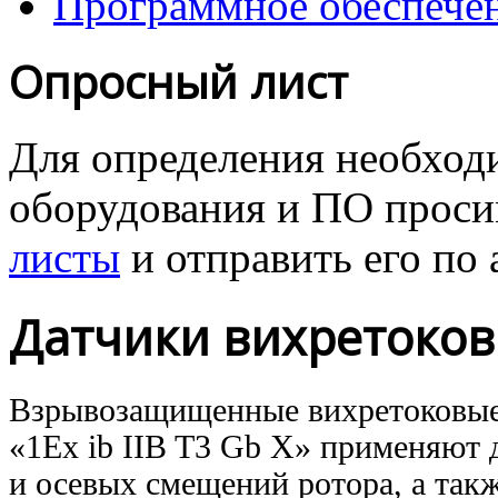
Программное обеспече
Опросный лист
Для определения необходи
оборудования и ПО проcи
листы
и отправить его
по 
Датчики вихретоко
Взрывозащищенные вихретоковы
«1Ex ib IIB T3 Gb X»
применяют д
и осевых
смещений ротора,
а так