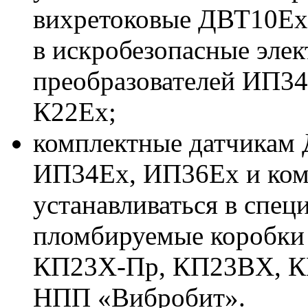
вихретоковые ДВТ10Ex
в искробезопасные
элек
преобразователей ИП34
К22Ех;
комплектные датчикам 
ИП34Ex, ИП36Ех
и ко
устанавливаться
в спец
пломбируемые коробк
КП23Х-Пр,
КП23BX, К
НПП «Вибробит».